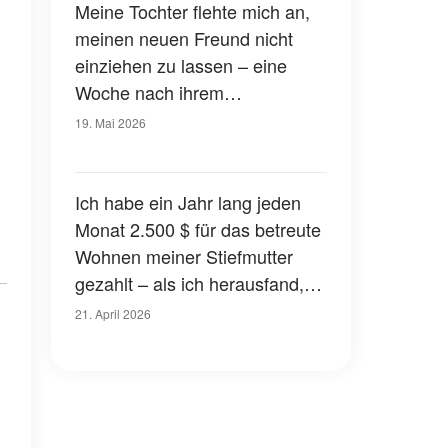
Meine Tochter flehte mich an,
meinen neuen Freund nicht
einziehen zu lassen – eine
Woche nach ihrem
Verschwinden rief der
19. Mai 2026
Schulleiter an und sagte: „Sie
hat etwas für Sie in ihrem
Spind hinterlassen“
Ich habe ein Jahr lang jeden
Monat 2.500 $ für das betreute
Wohnen meiner Stiefmutter
gezahlt – als ich herausfand,
wofür sie das Geld wirklich
21. April 2026
ausgab, wurde ich blass