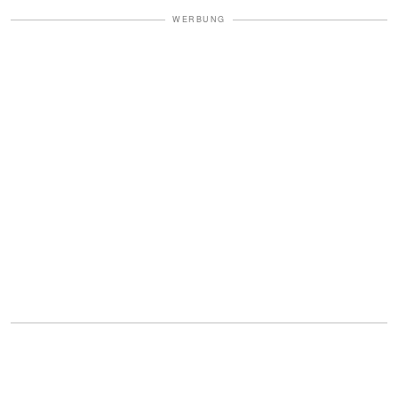
WERBUNG
Zwanzig Jahre hatten ihre Spuren in