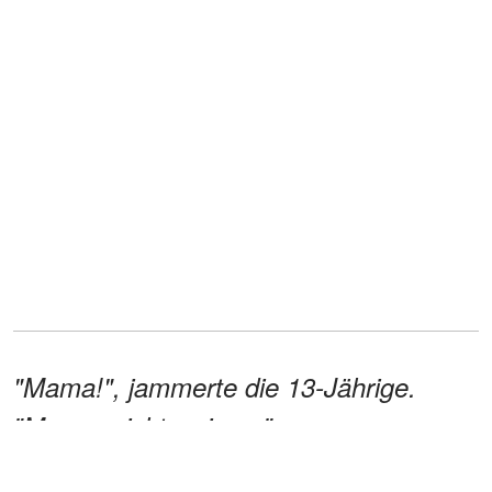
"Mama!", jammerte die 13-Jährige.
"Mama, nicht weinen."
Sie schlang ihre Arme um die Taille ihrer