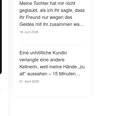
Meine Tochter hat mir nicht
geglaubt, als ich ihr sagte, dass
ihr Freund nur wegen des
Geldes mit ihr zusammen war
– also hab ich ihn entlarvt
18. Juni 2026
Eine unhöfliche Kundin
verlangte eine andere
Kellnerin, weil meine Hände „zu
alt“ aussahen – 15 Minuten
später schlug das Karma hart
21. April 2026
zu