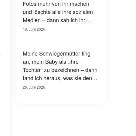
vergessen wird
Fotos mehr von ihr machen
und löschte alle ihre sozialen
Medien – dann sah ich ihr
Gesicht auf einem Plakat für
10. Juni 2026
vermisste Kinder im
Lebensmittelladen
Meine Schwiegermutter fing
an, mein Baby als „ihre
Tochter“ zu bezeichnen – dann
fand ich heraus, was sie den
Leuten erzählt hatte
26. Juni 2026