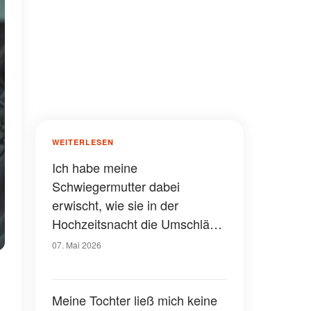
WEITERLESEN
Ich habe meine
Schwiegermutter dabei
erwischt, wie sie in der
Hochzeitsnacht die Umschläge
mit unserem Hochzeitsgeld
07. Mai 2026
durchwühlt hat - eine Woche
später haben wir ihr eine
Lektion erteilt, die sie nie
Meine Tochter ließ mich keine