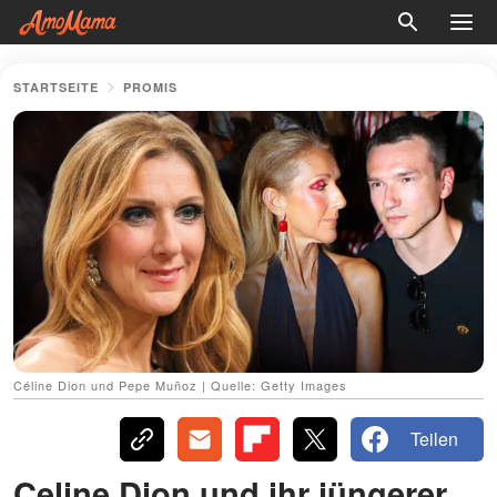
STARTSEITE
PROMIS
Céline Dion und Pepe Muñoz | Quelle: Getty Images
Teilen
Celine Dion und ihr jüngerer