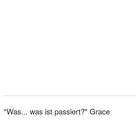
"Was... was ist passiert?" Grace
schnappte nach Luft.
"Es war ein falscher Alarm. Es ist doch