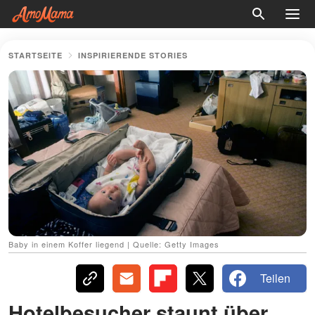
STARTSEITE
INSPIRIERENDE STORIES
Baby in einem Koffer liegend | Quelle: Getty Images
Teilen
Hotelbesucher staunt über