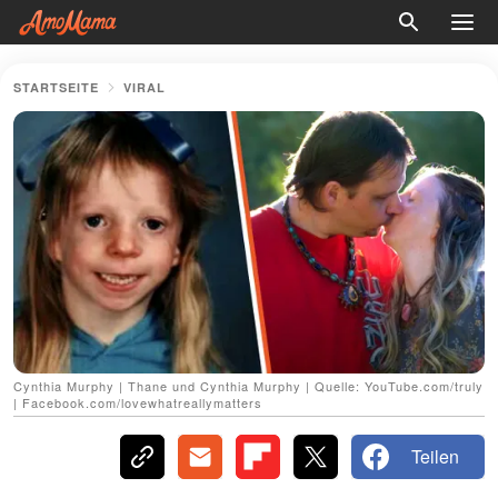
STARTSEITE
VIRAL
Cynthia Murphy | Thane und Cynthia Murphy | Quelle: YouTube.com/truly
| Facebook.com/lovewhatreallymatters
Teilen