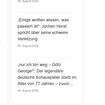
Gerichtssaal – was ist
06. August 2026
passiert?
„Einige wollten wissen, was
passiert ist“: Jochen Horst
spricht über seine schwere
Verletzung
06. August 2026
„nur ich bin weg – Götz
George!“: Der legendäre
deutsche Schauspieler starb im
Alter von 77 Jahren – zuvor
hatte er über seinen eigenen
06. August 2026
Tod gesprochen