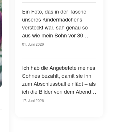
Ein Foto, das in der Tasche
unseres Kindermädchens
versteckt war, sah genau so
aus wie mein Sohn vor 30
Jahren
01. Juni 2026
Ich hab die Angebetete meines
Sohnes bezahlt, damit sie ihn
zum Abschlussball einlädt – als
ich die Bilder von dem Abend
y
sah, traute ich meinen Augen
17. Juni 2026
kaum