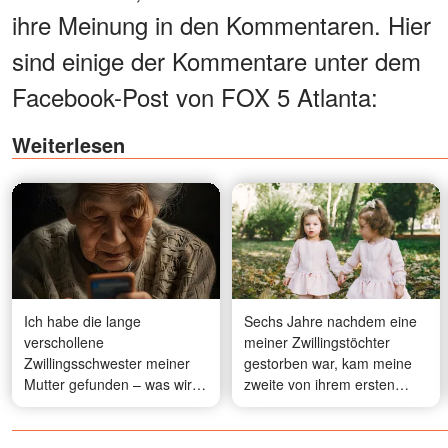
ihre Meinung in den Kommentaren. Hier
sind einige der Kommentare unter dem
Facebook-Post von FOX 5 Atlanta:
Weiterlesen
Ich habe die lange
Sechs Jahre nachdem eine
verschollene
meiner Zwillingstöchter
Zwillingsschwester meiner
gestorben war, kam meine
Mutter gefunden – was wir
zweite von ihrem ersten
danach erfuhren, hat uns
Schultag und sagte: „Pack
das Herz gebrochen
noch eine Lunchbox für
meine Schwester“