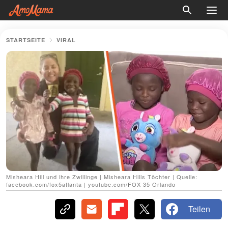
STARTSEITE
VIRAL
Misheara Hill und ihre Zwillinge | Misheara Hills Töchter | Quelle:
facebook.com/fox5atlanta | youtube.com/FOX 35 Orlando
Teilen