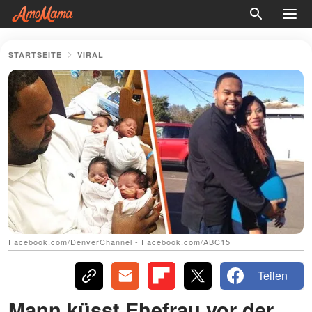
STARTSEITE
VIRAL
Facebook.com/DenverChannel - Facebook.com/ABC15
Teilen
Mann küsst Ehefrau vor der