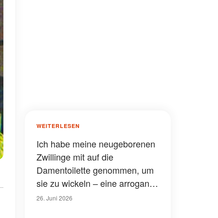
WEITERLESEN
Ich habе meine neugeborenen
Zwillinge mit auf die
Damentoilette genommen, um
sie zu wickeln – eine arrogante
Frau hat den Sicherheitsdienst
26. Juni 2026
auf mich gehetzt, aber sie hat