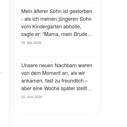
es sofort bereut
Mein älterer Sohn ist gestorben
- als ich meinen jüngeren Sohn
vom Kindergarten abholte,
sagte er: "Mama, mein Bruder
ist zu mir gekommen"
05. Mai 2026
Unsere neuen Nachbarn waren
von dem Moment an, als wir
ankamen, fast zu freundlich –
aber eine Woche später stellte
ich fest, dass meine Familie
02. Juni 2026
nicht zufällig dort gelandet war