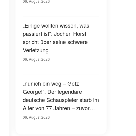
Gerichtssaal – was ist
06. August 2026
passiert?
„Einige wollten wissen, was
passiert ist“: Jochen Horst
spricht über seine schwere
Verletzung
06. August 2026
„nur ich bin weg – Götz
George!“: Der legendäre
deutsche Schauspieler starb im
Alter von 77 Jahren – zuvor
hatte er über seinen eigenen
06. August 2026
Tod gesprochen