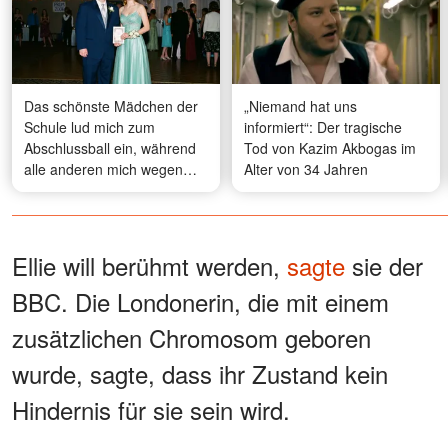
Das schönste Mädchen der
„Niemand hat uns
Schule lud mich zum
informiert“: Der tragische
Abschlussball ein, während
Tod von Kazim Akbogas im
alle anderen mich wegen
Alter von 34 Jahren
meines Aussehens
hänselten – 20 Jahre später
erkannte sie mich nicht
wieder, und was ich tat,
Ellie will berühmt werden,
sagte
sie der
veränderte ihr Leben
BBC. Die Londonerin, die mit einem
zusätzlichen Chromosom geboren
wurde, sagte, dass ihr Zustand kein
Hindernis für sie sein wird.