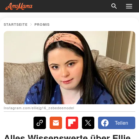
STARTSEITE
PROMIS
Instagram.com/elliejg16_zebedeemodel
Teilen
Alles Wissenswerte über Ellie