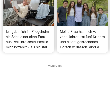
Ich gab mich im Pflegeheim
Meine Frau hat mich vor
als Sohn einer alten Frau
zehn Jahren mit fünf Kindern
aus, weil ihre echte Familie
und einem gebrochenen
mich bezahlte - als sie starb,
Herzen verlassen, aber am
sagte der Direktor: "Sie hat
Muttertag ist sie wieder
dir eine letzte Bitte
aufgetaucht - was meine
hinterlassen"
älteste Tochter getan hat,
WERBUNG
hat alle verblüfft