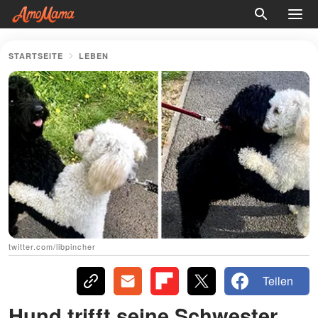
STARTSEITE
LEBEN
twitter.com/libpincher
Teilen
Hund trifft seine Schwester,