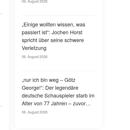
Gerichtssaal – was ist
06. August 2026
passiert?
„Einige wollten wissen, was
passiert ist“: Jochen Horst
spricht über seine schwere
Verletzung
06. August 2026
„nur ich bin weg – Götz
George!“: Der legendäre
deutsche Schauspieler starb im
Alter von 77 Jahren – zuvor
hatte er über seinen eigenen
06. August 2026
Tod gesprochen