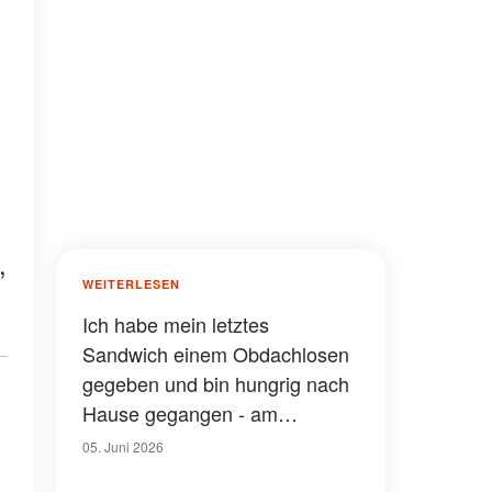
,
WEITERLESEN
Ich habe mein letztes
Sandwich einem Obdachlosen
gegeben und bin hungrig nach
Hause gegangen - am
nächsten Morgen stand ein
05. Juni 2026
Umschlag vor meiner Tür