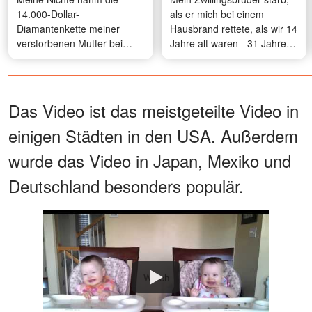
14.000-Dollar-
als er mich bei einem
Diamantenkette meiner
Hausbrand rettete, als wir 14
verstorbenen Mutter bei
Jahre alt waren - 31 Jahre
meiner Hochzeit – was ich
später klopfte ein Mann an
dann tat, schockierte alle
meine Tür, der genau wie er
aussah
Das Video ist das meistgeteilte Video in
einigen Städten in den USA. Außerdem
wurde das Video in Japan, Mexiko und
Deutschland besonders populär.
Watch