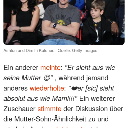
Ashton und Dimitri Kutcher. | Quelle: Getty Images
Ein anderer
meinte
:
"Er sieht aus wie
, während jemand
seine Mutter 😍"
anderes
wiederholte
:
"❤️er [sic] sieht
Ein weiterer
absolut aus wie Mami!!!"
Zuschauer
stimmte
der Diskussion über
die Mutter-Sohn-Ähnlichkeit zu und