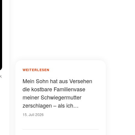
WEITERLESEN
k
Mein Sohn hat aus Versehen
die kostbare Familienvase
meiner Schwiegermutter
zerschlagen – als ich
entdeckte, was darin versteckt
15. Juli 2026
war, erstarrte ich vor Schreck