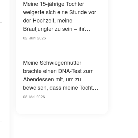
Meine 15-jährige Tochter
weigerte sich eine Stunde vor
der Hochzeit, meine
Brautjungfer zu sein – ihr
Grund veranlasste mich, die
02. Juni 2026
Polizei zu rufen
Meine Schwiegermutter
brachte einen DNA-Test zum
Abendessen mit, um zu
beweisen, dass meine Tochter
nicht von meinem Mann war -
08. Mai 2026
die Ergebnisse enthüllten eine
Wahrheit aus ihrer
Vergangenheit, die sie
jahrelang verheimlicht hatte