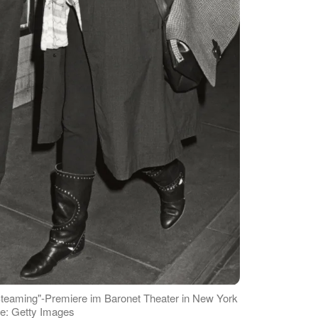
"Steaming"-Premiere im Baronet Theater in New York
le: Getty Images