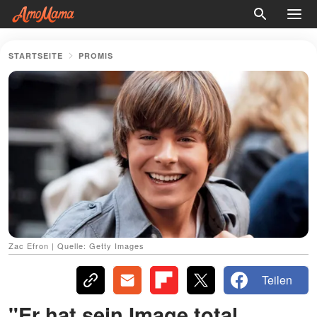
STARTSEITE
PROMIS
Zac Efron | Quelle: Getty Images
Teilen
"Er hat sein Image total