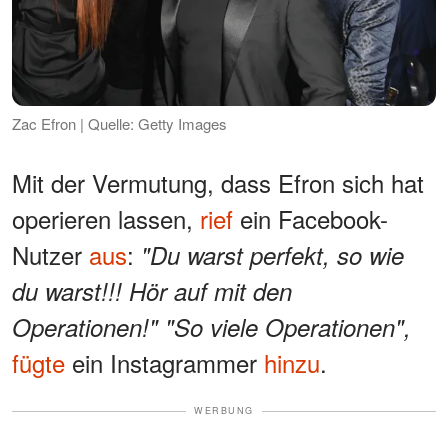
Zac Efron | Quelle: Getty Images
Mit der Vermutung, dass Efron sich hat
operieren lassen,
rief
ein Facebook-
Nutzer
aus
:
"Du warst perfekt, so wie
du warst!!! Hör auf mit den
Operationen!" "So viele Operationen",
fügte
ein Instagrammer
hinzu
.
WERBUNG