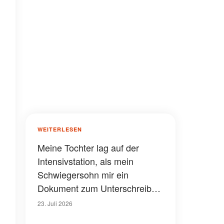
WEITERLESEN
Meine Tochter lag auf der
Intensivstation, als mein
Schwiegersohn mir ein
Dokument zum Unterschreiben
gab – ich dachte, es ginge um
23. Juli 2026
meinen Enkel, bis ich die letzte