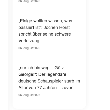
Gerichtssaal – was ist
06. August 2026
passiert?
„Einige wollten wissen, was
passiert ist“: Jochen Horst
spricht über seine schwere
Verletzung
06. August 2026
„nur ich bin weg – Götz
George!“: Der legendäre
deutsche Schauspieler starb im
Alter von 77 Jahren – zuvor
hatte er über seinen eigenen
06. August 2026
Tod gesprochen