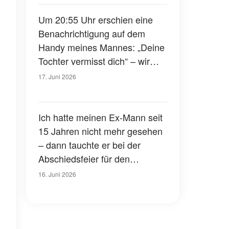
Zeile gelesen hatte
Um 20:55 Uhr erschien eine
Benachrichtigung auf dem
Handy meines Mannes: „Deine
Tochter vermisst dich“ – wir
haben aber gar keine Tochter
17. Juni 2026
Ich hatte meinen Ex-Mann seit
15 Jahren nicht mehr gesehen
– dann tauchte er bei der
Abschiedsfeier für den
Abschlussball unserer Tochter
16. Juni 2026
auf und sagte zu ihr: „Du bist
jetzt erwachsen. Es ist Zeit,
dass du die Wahrheit erfährst“