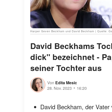
Harper Seven Beckham und David Beckham | Quelle: Ge
David Beckhams Toch
dick" bezeichnet - P
seiner Tochter aus
Von
Edita Mesic
28. Nov. 2023
16:20
David Beckham, der Vater v