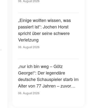
Gerichtssaal – was ist
06. August 2026
passiert?
„Einige wollten wissen, was
passiert ist“: Jochen Horst
spricht über seine schwere
Verletzung
06. August 2026
„nur ich bin weg – Götz
George!“: Der legendäre
deutsche Schauspieler starb im
Alter von 77 Jahren – zuvor
hatte er über seinen eigenen
06. August 2026
Tod gesprochen