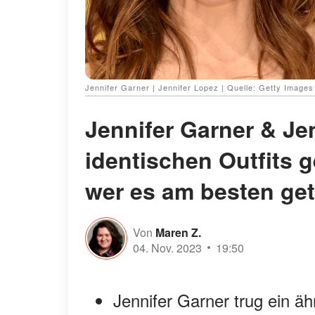
Jennifer Garner | Jennifer Lopez | Quelle: Getty Images
Jennifer Garner & Jen
identischen Outfits 
wer es am besten get
Von
Maren Z.
04. Nov. 2023
19:50
Jennifer Garner trug ein äh