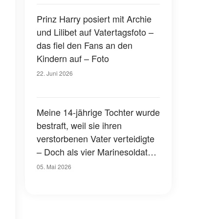
Prinz Harry posiert mit Archie
und Lilibet auf Vatertagsfoto –
das fiel den Fans an den
Kindern auf – Foto
22. Juni 2026
Meine 14-jährige Tochter wurde
bestraft, weil sie ihren
verstorbenen Vater verteidigte
– Doch als vier Marinesoldaten
die Schule betraten, herrschte
05. Mai 2026
schlagartig Stille