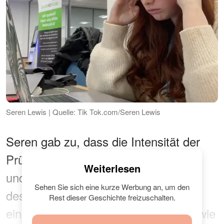
Seren Lewis | Quelle: Tik Tok.com/Seren Lewis
Seren gab zu, dass die Intensität der
Prüfungen "schrecklich" gewesen sei
Weiterlesen
und dass ihr nach den langen Tagen
Sehen Sie sich eine kurze Werbung an, um den
des Lernens übel geworden sei. In
Rest dieser Geschichte freizuschalten.
einem der Clips war auch zu sehen, wie