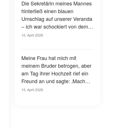
Die Sekretärin meines Mannes
hinterließ einen blauen
Umschlag auf unserer Veranda
– ich war schockiert von dem,
was drin war
10. April 2026
Meine Frau hat mich mit
meinem Bruder betrogen, aber
am Tag ihrer Hochzeit rief ein
Freund an und sagte: ‚Mach
den Fernseher an! Schau dir
15. April 2026
an, was mit deiner Ex passiert
ist‘