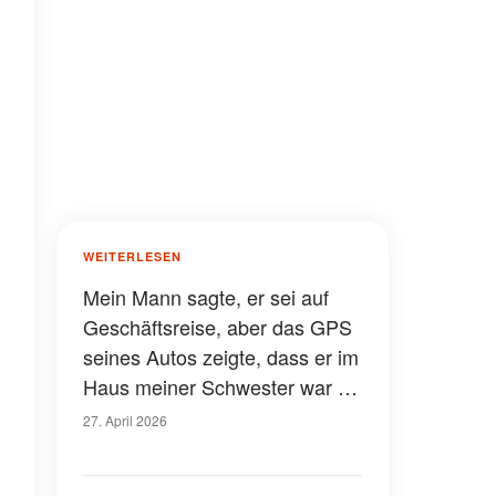
WEITERLESEN
Mein Mann sagte, er sei auf
Geschäftsreise, aber das GPS
seines Autos zeigte, dass er im
Haus meiner Schwester war –
als ich durch ihre Haustür ging,
27. April 2026
sah ich etwas, das ich nie
wieder vergessen werde