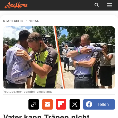
STARTSEITE
VIRAL
Youtube.com/donatelifelouisiana
Teilen
Vater kann Tränen nicht