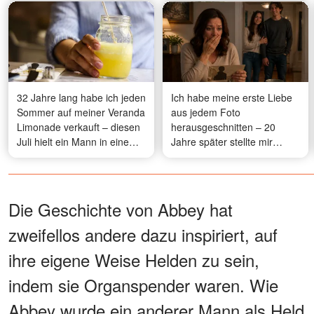
32 Jahre lang habe ich jeden
Ich habe meine erste Liebe
Sommer auf meiner Veranda
aus jedem Foto
Limonade verkauft – diesen
herausgeschnitten – 20
Juli hielt ein Mann in einem
Jahre später stellte mir
schwarzen Auto an, und ich
meine Tochter jemanden
erstarrte
vor, der genau wie er aussah
Die Geschichte von Abbey hat
zweifellos andere dazu inspiriert, auf
ihre eigene Weise Helden zu sein,
indem sie Organspender waren. Wie
Abbey wurde ein anderer Mann als Held