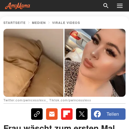
STARTSEITE
MEDIEN
VIRALE VIDEOS
Twitter.com/pwincesslexx_ Tiktok.com/pwincesslexx
Teilen
Frau wäscht zum ersten Mal