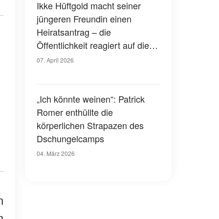
Ikke Hüftgold macht seiner
jüngeren Freundin einen
Heiratsantrag – die
Öffentlichkeit reagiert auf die
Verlobung in Paris
07. April 2026
„Ich könnte weinen“: Patrick
Romer enthüllte die
körperlichen Strapazen des
Dschungelcamps
04. März 2026
n
n