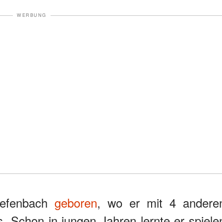
WERBUNG
Tiefenbach
geboren
, wo er mit 4 andere
. Schon in jungen Jahren lernte er spiele