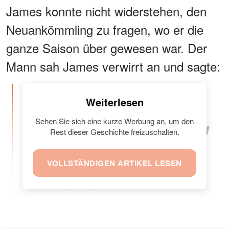
James konnte nicht widerstehen, den
Neuankömmling zu fragen, wo er die
ganze Saison über gewesen war. Der
Mann sah James verwirrt an und sagte:
"Das wollen Sie gar nicht
Weiterlesen
wissen! Meine Frau kaufte die
Sehen Sie sich eine kurze Werbung an, um den
Dauerkarte letzten Sommer und
Rest dieser Geschichte freizuschalten.
behielt sie als
VOLLSTÄNDIGEN ARTIKEL LESEN
Überraschungsgeschenk für
Weihnachten."