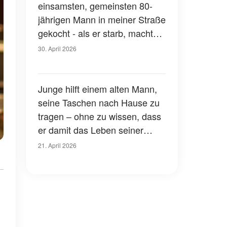
einsamsten, gemeinsten 80-
jährigen Mann in meiner Straße
gekocht - als er starb, machte
sein Testament mich und seine
30. April 2026
3 Kinder sprachlos
Junge hilft einem alten Mann,
seine Taschen nach Hause zu
tragen – ohne zu wissen, dass
er damit das Leben seiner
Mutter rettet
21. April 2026